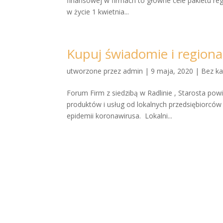
finansowej w firmach to główne cele pakietu reg
w życie 1 kwietnia...
Kupuj świadomie i regiona
utworzone przez
admin
|
9 maja, 2020
|
Bez ka
Forum Firm z siedzibą w Radlinie , Starosta po
produktów i usług od lokalnych przedsiębiorcó
epidemii koronawirusa. Lokalni...