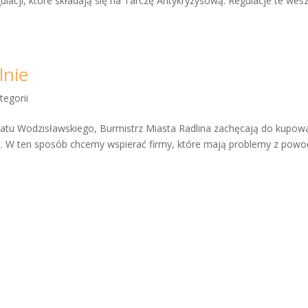
ulacji, które składają się na Tarczę Antykryzysową. Regulacje te wesz
lnie
tegorii
wiatu Wodzisławskiego, Burmistrz Miasta Radlina zachęcają do kupow
w . W ten sposób chcemy wspierać firmy, które mają problemy z pow