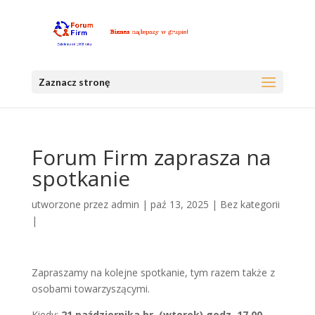
Zaznacz stronę
Forum Firm zaprasza na
spotkanie
utworzone przez
admin
|
paź 13, 2025
|
Bez kategorii
|
Zapraszamy na kolejne spotkanie, tym razem także z
osobami towarzyszącymi.
Kiedy:
21 października br. (wtorek) godz. 17.00